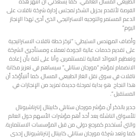
الطبيعي المسال العالمي. كما يسعدني أن انتهز هذه
الفرصة لأتقدم بحزيل الشكر لمجلس إدارة شركة ناقلات على
الدعم المستمر والتوجيه الاستراتيجي الذي أدى لهذا الإنجاز
اليوم.”
وأضاف المهندس السليطي: “تركز خطة ناقلات الاستراتيجية
على تقديم خدمات عالية الجودة لعملاء ومستأجري الشركة
وتعظيم العوائد المالية للمستثمرين. وأنا على ثقة بأن إعادة
الانضمام لمؤشر “مورجان ستانلي” سيساهم في تعزيز مكانة
ناقلات في سوق نقل الغاز الطبيعي المسال. كما أننيأؤكد أن
هذا النجاح هو بداية لمرحلة جديدة لمزيد من الإنجازات في
المستقبل “.
جدير بالذكر أن مؤشر مورجان ستانلي كابيتال إنترناشيونال
للأسواق الناشئة يعد أحد أهم مؤشرات الأسهم حول العالم
والتي تُستخدم كمرجع دولي من قبل المؤسسات الاستثمارية.
كما وتعد شركة مورجان ستانلي كابيتال إنترناشيونال إحدى