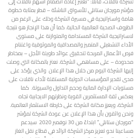
لشركة ناقلات، قائلاً: “نعتبر إعادة انضمام أسهم ناقلات إلى
مؤشر مورجان ستانلي للأسواق الناشئة – قطر بمثابة خطوة
هامة واستراتيجية في مسيرة الشركة وذلك على الرغم من
الظروف الصحية العالمية الحالية. كما أن هذا الإنجاز هو نتيجة
لاستراتيجية الشركة المستدامة والمتوازنة على مستوى
الأداء التشغيلي المتميز والمصداقية والموثوقية واغتنام
فرص الأعمال المربحة لتحقيق عوائد طويلة الأجل – بمخاطر
محدودة – على مساهمي الشركة. نعتز بالمكانة التي وصلت
إليها الشركة اليوم من خلال هذا الإعلان والذي يؤكد على
مدى تقدير المؤسسات الدولية المستقلة لأداء ناقلات على
مستويات الإدارة المالية وحجم التداول والسيولة. كما
يعكس ثقة المستثمرين القوية ونظرتهم الايجابية تجاه
الشركة، ويعزز مكانة الشركة على خارطة الاستثمار العالمية.
ونحن واثقون بأن هذا الإعلان عن عودة الشركة لمؤشر
“مورجان ستانلي” ابتداءً من 30 نوفمبر 2020 سيدعم
مساعينا نحو تعزيز مركز الشركة الرائد في قطاع نقل الغاز