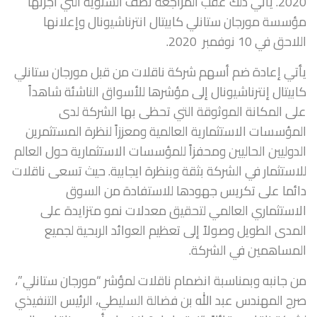
2020. يأتي ذلك عقب المراجعة نصف السنوية التي أجرتها
مؤسسة مورجان ستانلي كابيتال انترناشيونال وإعلانها
اللاحق في 10 نوفمبر 2020.
يأتي إعادة ضم أسهم شركة ناقلات من قبل مورجان ستانلي
كابيتال إنترناشيونال إلى مؤشرها للأسواق الناشئة شاهداً
على المكانة الموثوقة التي تحظى بها الشركة لدى
المؤسسات الاستثمارية العالمية ومعززاً لنظرة المستثمرين
الدوليين الحاليين ومحفزاً للمؤسسات الاستثمارية حول العالم
للاستثمار في الشركة بثقة وبنظرة ايجابية. حيث تسعى ناقلات
دائما على تكريس جهودها للاستفادة من السوق
الاستثماري العالمي لتحقيق معدلات نمو متزايدة على
المدى الطويل وصولاً إلى تعظيم العوائد الربحية لجميع
المساهمين في الشركة.
من جانبه وبمناسبة انضمام ناقلات لمؤشر “مورجان ستانلي”،
صرح المهندس عبد الله بن فضالة السليطي، الرئيس التنفيذي