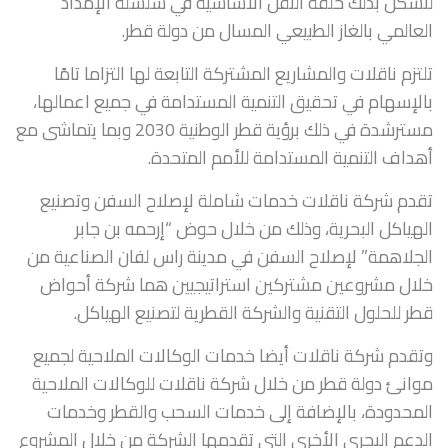
لتشكل بذلك حلقة النقل الأساسية في سلسلة الإمداد
العالمي بالغاز الطبيعي المسال من دولة قطر.
تلتزم ناقلات والمشاريع المشتركة التابعة لها التزاما تامًا
بالإسهام في تحقيق التنمية المستدامة في جميع اعمالها،
مسترشدة في ذلك برؤية قطر الوطنية 2030 وبما يتماشى مع
أهداف التنمية المستدامة للأمم المتحدة.
تقدم شركة ناقلات خدمات شاملة لإصلاح السفن وتصنيع
الهياكل البحرية، وذلك من خلال حوض “إرحمه بن جابر
الجلاهمة” لإصلاح السفن في مدينة راس لفان الصناعية من
خلال مشروعين مشتركين استراتيجيين هما شركة أحواض
قطر للحلول التقنية والشركة القطرية لتصنيع الهياكل.
وتقدم شركة ناقلات أيضا خدمات الوكالات الملاحية لجميع
موانئ دولة قطر من خلال شركة ناقلات للوكالات الملاحية
المحدودة، بالإضافة إلى خدمات السحب والقطر وخدمات
الدعم البحري الأخرى التي تقدمها الشركة من خلال المشروع