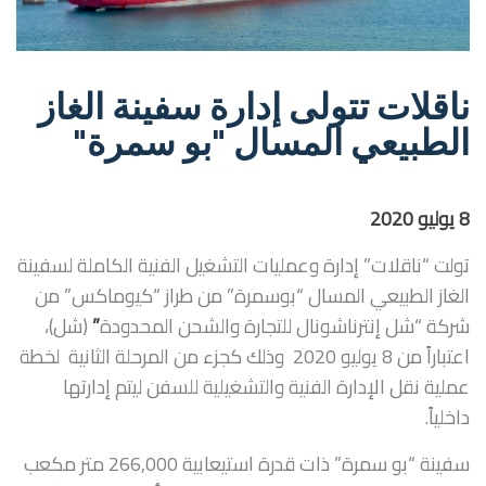
ناقلات تتولى إدارة سفينة الغاز
الطبيعي المسال "بو سمرة"
8 يوليو 2020
تولت “ناقلات” إدارة وعمليات التشغيل الفنية الكاملة لسفينة
الغاز الطبيعي المسال “بوسمرة” من طراز “كيوماكس” من
شركة “شل إنترناشونال للتجارة والشحن المحدودة
”
(شل)،
اعتباراً من 8 يوليو 2020 وذلك كجزء من المرحلة الثانية لخطة
عملية نقل الإدارة الفنية والتشغيلية للسفن ليتم إدارتها
داخلياً.
سفينة “بو سمرة” ذات قدرة استيعابية 266,000 متر مكعب