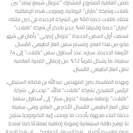
ضمن اتفاقية المشروع المشترك “غلوبال شيبنغ ليمتد” بين
ناقلات وشركة “ماران” اليونانية. وبموجب هذه الإتفاقية
تمتلك ناقلات حصة 60% من الشركة الجديدة في حين تمتلك
“ماران” حصة وقدرها 40%. جدير بالذكر أن شركة “ناقلات”
تسلمت أول السفن الجديدة “غلوبال إنيرجي” بأمان في شهر
مايو من هذا العام. وبتسلم سفن الغاز الطبيعي المُسال
الأربعة الجديدة، سيزيد عدد أسطول سفن “ناقلات” إلى 74
سفينة، ما يشكل تقريباً 12% من إجمالي القدرة العالمية
لنقل الغاز الطبيعي المُسال.
وبهذه المناسبة، صرح المهندس عبدالله بن فضاله السليطي،
الرئيس التنفيذي لشركة “ناقلات” قائلًا: ” نرحب في شركة
“ناقلات” بإضافة سفينة “غلوبل ستار” إلى أسطول سفننا
لنقل الغاز الطبيعي المُسال الأكبر في العالم، وهي سفينة
حديثة البناء مجهزة بأحدث ما توصلت إليه التكنولوجيا ستتيح
لنا توفير طاقة استيعابية ومرونة إضافية لعملائنا كما تمنحنا
ميزة تنافسية أكبر في هذا السوق الديناميكي. إن هذا الإنجاز