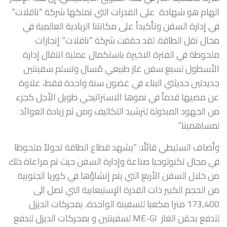
الهام هو شهادة على القدرات التي تملكها شركة “ناقلات”
في إدارة السفن وتأكيداً على مكانتنا الريادية العالمية في
مجال نقل الطاقة. لقد حققت شركة “ناقلات” إنجازات
ملحوظة في الفترة الاخيرة باستكمال عملية انتقال إدارة
الأسطول لسبع سفن غاز طبيعي مُسال وتسلم سفينتين
جديدتين حديثتي البناء في غضون سنة واحدة فقط، علاوة
عن مضيها قدماً في نموها الاستراتيجي طويل الأجل كجزء
من الجهود المبذولة لترشيد التكاليف ومن ثم زيادة العوائد
لمساهمينا.”
وأضاف السليطي قائلًا: “يشهد قطاع الطاقة تحولاً ملحوظا
في مجال تكنولوجيا صناعة وإدارة السفن حيث تم مراعاة ذلك
من خلال السفن الأربع التي يتم إنشاؤها في كوريا الجنوبية
من الحجم الكبير ذات القدرة الإستيعابية التي تصل الى
173,400 مترا مكعبا للسفينة الواحدة، بمحركات الديزل
للدفع بحقن الغاز ME-GI لسفينتين و بمحركات الديزل للدفع