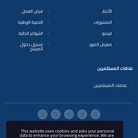
الأخبار
فرص العمل
المنشورات
التنمية الوطنية
فيديو
الشواغر الحالية
معرض الصور
تسجيل دخول
المرشح
علاقات المستثمرين
علاقات المستثمرين
This website uses cookies and asks your personal
© 2018 شركة ناقلات - جميع الحقوق
data to enhance your browsing experience. We are