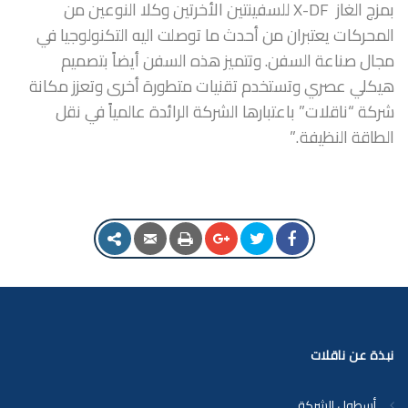
بمزج الغاز X-DF للسفينتين الأخرتين وكلا النوعين من
المحركات يعتبران من أحدث ما توصلت اليه التكنولوجيا في
مجال صناعة السفن. وتتميز هذه السفن أيضاً بتصميم
هيكلي عصري وتستخدم تقنيات متطورة أخرى وتعزز مكانة
شركة “ناقلات” باعتبارها الشركة الرائدة عالمياً في نقل
الطاقة النظيفة .”
نبذة عن ناقلات
أسطول الشركة