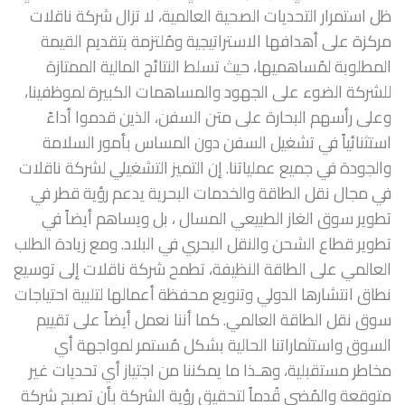
ظل استمرار التحديات الصحية العالمية، لا تزال شركة ناقلات
مركزة على أهدافها الاستراتيجية ومُلتزمة بتقديم القيمة
المطلوبة لمُساهميها، حيث تسلط النتائج المالية الممتازة
للشركة الضوء على الجهود والمساهمات الكبيرة لموظفينا،
وعلى رأسهم البحارة على متن السفن، الذين قدموا أداءً
استثنائياً في تشغيل السفن دون المساس بأمور السلامة
والجودة في جميع عملياتنا. إن التميز التشغيلي لشركة ناقلات
في مجال نقل الطاقة والخدمات البحرية يدعم رؤية قطر في
تطوير سوق الغاز الطبيعي المسال ، بل ويساهم أيضاً في
تطوير قطاع الشحن والنقل البحري في البلاد. ومع زيادة الطلب
العالمي على الطاقة النظيفة، تطمح شركة ناقلات إلى توسيع
نطاق انتشارها الدولي وتنويع محفظة أعمالها لتلبية احتياجات
سوق نقل الطاقة العالمي. كما أننا نعمل أيضاً على تقييم
السوق واستثماراتنا الحالية بشكل مُستمر لمواجهة أي
مخاطر مستقبلية، وهـذا ما يمكننا من اجتياز أي تحديات غير
متوقعة والمُضي قُدماً لتحقيق رؤية الشركة بأن تصبح شركة