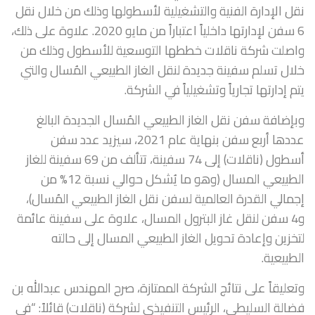
نقل الإدارة الفنية والتشغيلية لأسطولها وذلك من خلال نقل
6 سفن لإدارتها داخلياً اعتباراً من مايو 2020. علاوة على ذلك،
واصلت شركة ناقلات خططها التوسعية للأسطول وذلك من
خلال تسلم سفينة جديدة لنقل الغاز الطبيعي المُسال والتي
يتم إدارتها تجارياً وتشغيلياً في الشركة.
وبإضافة سفن نقل الغاز الطبيعي المُسال الجديدة البالغ
عددها أربع سفن بنهاية عام 2021، سيزيد عدد سفن
أسطول (ناقلات) إلى 74 سفينة، تتألف من 69 سفينة للغاز
الطبيعي المسال (وهو ما يُشكل حوالي نسبة 12% من
إجمالي القدرة العالمية لسفن نقل الغاز الطبيعي المُسال)،
و4 سفن لنقل غاز البترول المسال، علاوة على سفينة عائمة
لتخزين وإعادة تحويل الغاز الطبيعي المسال إلى حالته
الطبيعية.
وتعليقاً على نتائج الشركة الممتازة، صرح المهندس عبدالله بن
فضالة السليطي، الرئيس التنفيذي لشركة (ناقلات) قائلاً: “في