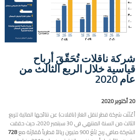
شركة ناقلات تُحَقّقَ أرباح
قياسية خلال الربع الثالث من
عام 2020
20 أكتوبر 2020
أعْلَنَت شركة قطر لنقل الغاز (ناقلات) عن نتائجها المالية للربع
الثالث من السنة المنتهي في 30 سبتمبر 2020، حيث حققت
الشركة صافي ربح بَلَغَ 900 مليون ريالاً قطرياً مُقارَنَة مع
728