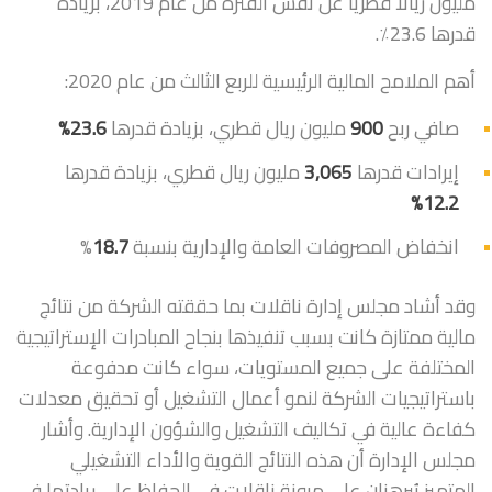
مليون ريالاً قطرياً عن نفس الفترة من عام 2019، بزيادة
قدرها 23.6٪.
أهم الملامح المالية الرئيسية للربع الثالث من عام 2020:
صافي ربح
900
مليون ريال قطري، بزيادة قدرها
23.6%
إيرادات قدرها
3,065
مليون ريال قطري، بزيادة قدرها
12.2%
انخفاض المصروفات العامة والإدارية بنسبة
18.7
%
وقد أشاد مجلس إدارة ناقلات بما حققته الشركة من نتائج
مالية ممتازة كانت بسبب تنفيذها بنجاح المبادرات الإستراتيجية
المختلفة على جميع المستويات، سواء كانت مدفوعة
باستراتيجيات الشركة لنمو أعمال التشغيل أو تحقيق معدلات
كفاءة عالية في تكاليف التشغيل والشؤون الإدارية. وأشار
مجلس الإدارة أن هذه النتائج القوية والأداء التشغيلي
المتميز يُبرهنان على مرونة ناقلات في الحفاظ على ريادتها في