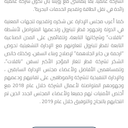
الشركة عالمياً، بما يتماشى مع رؤيتنا بأن نكون شركة عالمية
رائدة في نقل الطاقة وتقديم الخدمات البحرية”.
كما أعرب مجلس الإدارة عن شكره وتقديره للجهات المعنية
في الدولة ولجهود قطر للبترول ولدعمها المتواصل لأنشطة
“ناقلات” وشركاتها التابعة، وللقائمين على المدن الصناعية
التابعة لقطر للبترول لتعاونهم مع الإدارة التشغيلية لحوض
“ارحمة بن جابر الجلاهمة” لإصلاح وبناء السفن، وكذلك خالص
الشكر لشركة قطر للغاز المؤجر الأكبر لسفن “ناقلات”،
وللمساهمين الأفاضل ولأعضاء مجلس الإدارة السابقين ،
والإدارة التنفيذية للشركة والموظفين على تفانيهم ودعمهم
وجهودهم المتواصلة لأعمال الشركة خلال عام 2018 مع
أخلص الأمنيات لهم جميعا ولأعضاء المجلس الجدد الذين تم
انتخابهم بالنجاح والتوفيق خلال عام 2019 .