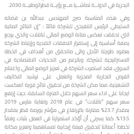
البحرية في الدولــة تماشــيا مــع رؤيــة قطرالوطنيــة 2030.
وفي هذه المناسبة صرح المهندس عبدالله بن فضاله
السليطي الرئيس التنفيذي للشركة قائلاً : “إن النتائج المالية
التي تحققت تعكس متانة الوضع المالي لناقلات والذي يرجع
بصفة أساسية إلى إستقرار التدفقات النقدية وإرتباط الشركة
بعقود طويلة الأجل والى ماتحقق من أهداف في الخطة
الاستراتيجية للشركة. وبالرغم من التحديات الاقتصادية في
السوق، فقد استمرت الشركة في تعزيز الوضع المالي واغتنام
الفرص التجارية المجزية والعمل على ترشيد التكاليف
التشغيلية، مما مكن الشركة من تحقيق نتائج قوية انعكست
ايجابا على اداء سعر السهم خلال الفترة السابقة، حيث إرتفع
سعر سهم “ناقلات” في عام 2018 ولغاية مارس 2019
بمقدار 23.7% مقارنة بالإرتفاع في مؤشر بورصة قطر بمقدار
13.5%. كما يسرني أن أؤكد استمرارنا في العمل بثبات وفقاً
لخطط أعمالنا لتحقيق قيمة إيجابية لمساهمينا وتعزيز مكانة