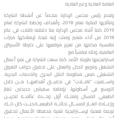
العامة العادية وغير العادية.
وقدم رئيس مجلس الإدارة ملخصاً عن أنشطة الشركة
ونتائجها المالية لعام 2018، وأهداف وخطط الشركة لعام
2019 كما أشاد مجلس الإدارة بما حققته ناقلات في عام
2018 من أداء متميز وصلت إليه نتيجة لإمتلاكها ميزات
تنافسية مكنتها من تعزيز موقعها على خارطة الأسواق
العالمية، وذلك تماشياً مع
استراتيجيتها طويلة الأمد. كما سعت الشركة في نمو أعمال
التشغيل وتنويع الدخل والعمل على تحقيق جوانب التفوق
التشغيلي ضمن منظومة النقل البحري والخدمات البحرية.
واســتمرت “ناقــلات” في تحقيــق أهدافهــا مــن خلال
التوسع في أسطولها، بإضافة سفينتين جديدتين للغاز
الطبيعي المسال وتملــك أول وحــدة عائمــة لتخزيــن
وإعــادة الغــاز المســال لحالتــه الطبيعيــة،حيــث كان ذلــك
ترجمة فعلية لإســتراتيجية تنمية محفظة الأعمال لتحقيق