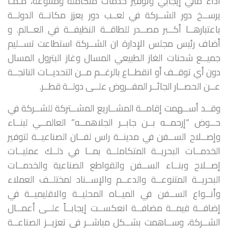
أداء مالي إيجابي وتوفير خدمات متكاملة ومتنوعة، مـمـا
يرســخ دور الشــركة في لعــب دور يعزز مكانــة الدولــة
باعتبارهــا أكــبر مصــدر للطاقــة النظيفــة في العــالم. و
أضاف رئيس مجلس الإدارة ان الشــركة استطاعت تســليم
جميــع شحنات الغاز الطبيعي المسال وغاز البترول المسال
دون أي توقــف أو انقطــاع بالرغــم مــن التحديــات الناتجــة
عــن الحصــار الجائــر المفــروض علــى دولــة قطــر.
وقــد أســهمت إقامــة المشــاريع المشــتركة للشــركة في
حــوض “إرحمــه بــن جابــر الجلاهمــه” العالمــي لبنــاء
وإصــلاح الســفن في مدينــة راس لفــان الصناعيــة لتوفير
الخدمــات البحريــة المتكاملــة بمــا في ذلــك عمليــات
إصــلاح وبنــاء الســفن والقواطع الصناعية والخدمــات
البحريــة المتنوعــة والدعــم والإســناد لمختلــف العملاء
وأنــواع الســفن في الميــاه المحليــة والاقليميــة في
إضافــة قيمــة مضافــة انعكســت إيجابــاً علــى أعمــال
الشــركة، وســاهمت بشــكل مباشــر في تعزيــز الصناعــة