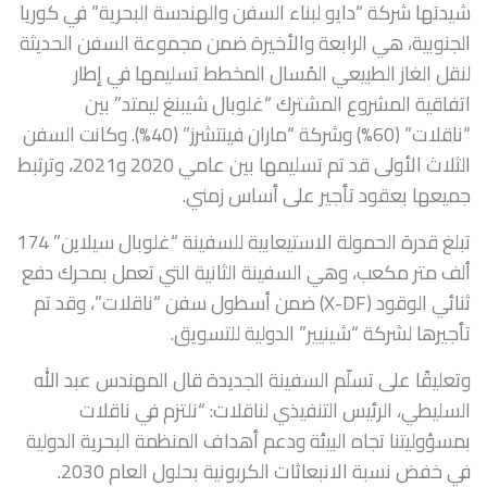
شيدتها شركة “دايو لبناء السفن والهندسة البحرية” في كوريا
الجنوبية، هي الرابعة والأخيرة ضمن مجموعة السفن الحديثة
لنقل الغاز الطبيعي المُسال المخطط تسليمها في إطار
اتفاقية المشروع المشترك “غلوبال شيبنغ ليمتد” بين
“ناقلات” (60%) وشركة “ماران فينتشرز” (40%). وكانت السفن
الثلاث الأولى قد تم تسليمها بين عامي 2020 و2021، وترتبط
جميعها بعقود تأجير على أساس زمني.
تبلغ قدرة الحمولة الاستيعابية للسفينة “غلوبال سيلاين” 174
ألف متر مكعب، وهي السفينة الثانية التي تعمل بمحرك دفع
ثنائي الوقود (X-DF) ضمن أسطول سفن “ناقلات”، وقد تم
تأجيرها لشركة “شينيير” الدولية للتسويق.
وتعليقًا على تسلّم السفينة الجديدة قال المهندس عبد الله
السليطي، الرئيس التنفيذي لناقلات: “نلتزم في ناقلات
بمسؤوليتنا تجاه البيئة ودعم أهداف المنظمة البحرية الدولية
في خفض نسبة الانبعاثات الكربونية بحلول العام 2030.