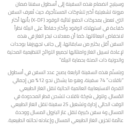
وسيتيح انضمام هذه السفينة إلى أسطول سفننا ضمان
مرونة تشغيلية أكبر للشركات المستأجرة، حيث تُعرف السفن
التي تعمل بمحركات الدفع ثنائية الوقود (X-DF) بأنها أكثر
كفاءة في استهلاك الوقود وأكثر حفاظاً على البيئة نظراً
لانخفاض انبعاثاتها. كما أن معدلات تبخر الغاز في هذه
السفن أقل بكثير من سابقاتها، إلى جانب تجهيزها بوحدات
لإعادة تسييل الغاز وامتثالها لجميع اللوائح التنظيمية المحلية
والدولية ذات الصلة بحماية البيئة.”
وبتسلّم هذه السفينة الرابعة يصبح عدد السفن في أسطول
“ناقلات” 74 سفينة، وهو ما يشكل نحو 12% من إجمالي
القدرة الاستيعابية العالمية الحالية لنقل الغاز الطبيعي
المُسال. وتتولى شركة ناقلات للشحن قطر المحدودة في
الوقت الحالي إدارة وتشغيل 25 سفينة لنقل الغاز الطبيعي
المسال و4 سفن كبيرة لنقل غاز البترول المسال ووحدة
عائمة لتخزين الغاز الطبيعي المسال وإعادته لحالته الطبيعية.