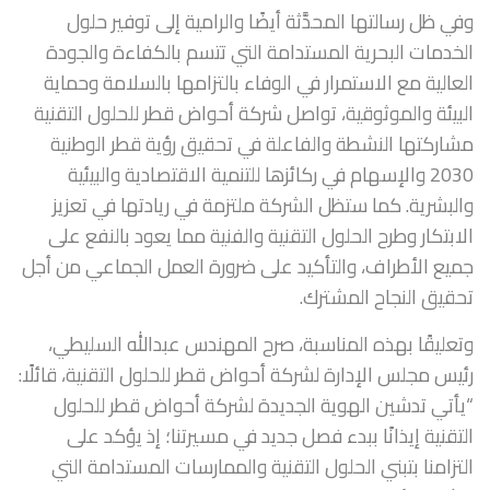
وفي ظل رسالتها المحدَّثة أيضًا والرامية إلى توفير حلول
الخدمات البحرية المستدامة التي تتسم بالكفاءة والجودة
العالية مع الاستمرار في الوفاء بالتزامها بالسلامة وحماية
البيئة والموثوقية، تواصل شركة أحواض قطر للحلول التقنية
مشاركتها النشطة والفاعلة في تحقيق رؤية قطر الوطنية
2030 والإسهام في ركائزها للتنمية الاقتصادية والبيئية
والبشرية. كما ستظل الشركة ملتزمة في ريادتها في تعزيز
الابتكار وطرح الحلول التقنية والفنية مما يعود بالنفع على
جميع الأطراف، والتأكيد على ضرورة العمل الجماعي من أجل
تحقيق النجاح المشترك.
وتعليقًا بهذه المناسبة، صرح المهندس عبدالله السليطي،
رئيس مجلس الإدارة لشركة أحواض قطر للحلول التقنية، قائلًا:
“يأتي تدشين الهوية الجديدة لشركة أحواض قطر للحلول
التقنية إيذانًا ببدء فصل جديد في مسيرتنا؛ إذ يؤكد على
التزامنا بتبني الحلول التقنية والممارسات المستدامة التي