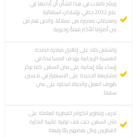
ويسّر ناقلات في هذا الشأن أن أداءها في
عام 2022 حظي بإشاداتٍ استثنائية
وتعليقاتٍ متميزة من عملائنا، والذين هم من
بين أصولنا الأكثر قيمةً وحيوية.
واشتمل ذلك على إطلاق مبادرة الصحة
النفسية الإيجابية بهدف المساعدة في
إرساء بيئة إيجابية على متن السفن. كما تركز
مشاريعنا الجديدة على الاستمرار في تحسين
ظروف العمل والحياة للبحارة على متن
سفننا.
تدريب وتطوير الكوادر القطرية العاملة على
متن السفن، حيث تمت ترقية غالبية البحارة
القطريين ونال بعضهم رتبًا رفيعة