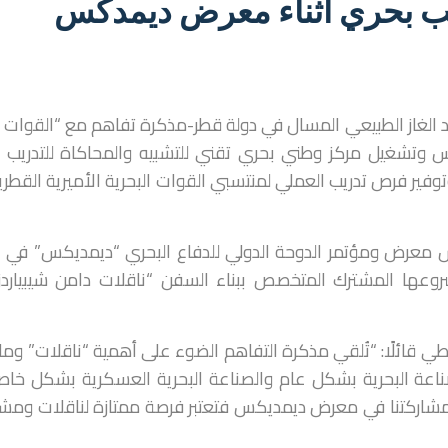
ب بحري أثناء معرض ديمدكس
 الغاز الطبيعي المسال في دولة قطر-مذكرة تفاهم مع “القوات ا
يس وتشغيل مركز وطني بحري تقني للتشبيه والمحاكاة للتدريب ا
 وتوفير فرص تدريب العملي لمنتسبي القوات البحرية الأميرية القطر
معرض ومؤتمر الدوحة الدولي للدفاع البحري “ديمديكس” في ا
 ومشروعها المشترك المتخصص ببناء السفن “ناقلات دامن شيبياردز
ي قائلًا: “تُلقي مذكرة التفاهم الضوء على أهمية “ناقلات” وم
اعة البحرية بشكل عام والصناعة البحرية العسكرية بشكل خاص
 تحقيق رؤية قطر الوطنية 2030. اما مشاركتنا في معرض ديمديكس فتعتبر فرصة ممتازة لناقلات و