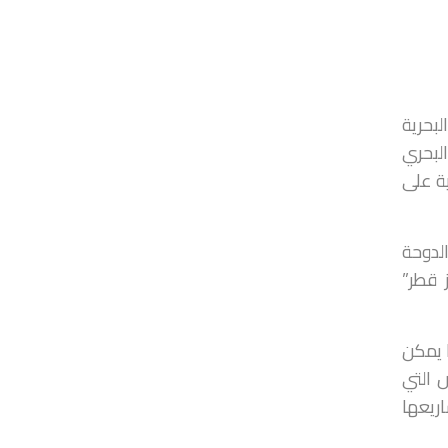
لبحرية
لبحري
ية على
لدوحة
 قطر”
ا يمكن
 التي
مشاريعها