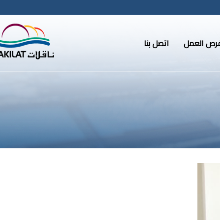
رص العمل
اتصل بنا